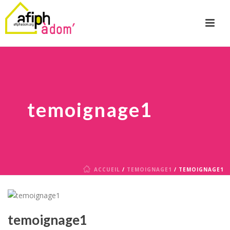
temoignage1
ACCUEIL
/
TEMOIGNAGE1
/ TEMOIGNAGE1
temoignage1