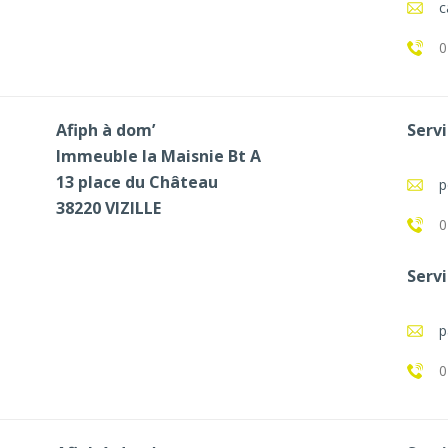
c
0
Afiph à dom’
Servi
Immeuble la Maisnie Bt A
13 place du Château
p
38220 VIZILLE
0
Servi
p
0