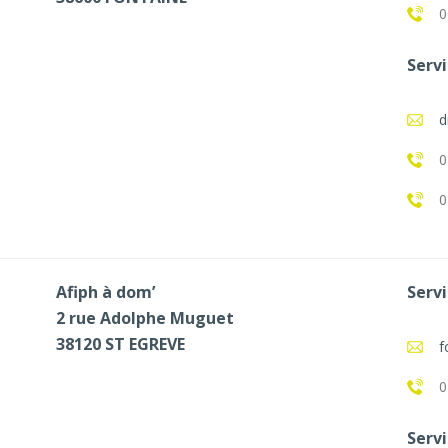
0
Servi
d
0
0
Afiph à dom’
Servi
2 rue Adolphe Muguet
38120 ST EGREVE
f
0
Servi