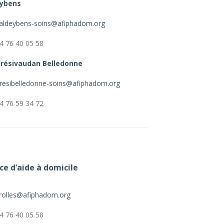
ybens
aldeybens-soins@afiphadom.org
4 76 40 05 58
résivaudan Belledonne
resibelledonne-soins@afiphadom.org
4 76 59 34 72
ce d’aide à domicile
rolles@afiphadom.org
4 76 40 05 58