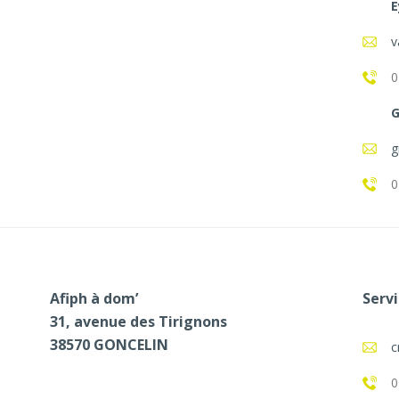
E
v
0
G
g
0
Afiph à dom’
Servi
31, avenue des Tirignons
38570 GONCELIN
c
0