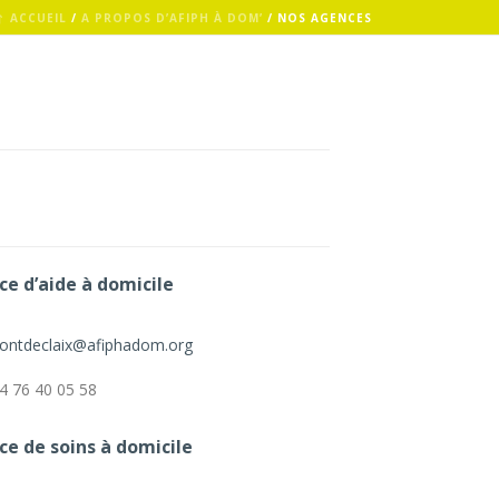
ACCUEIL
/
A PROPOS D’AFIPH À DOM’
/ NOS AGENCES
ce d’aide à domicile
ontdeclaix@afiphadom.org
4 76 40 05 58
ce de soins à domicile