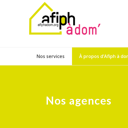
Nos services
À propos d’Afiph à do
Nos agences