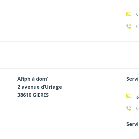
c
0
Afiph à dom’
Servi
2 avenue d’Uriage
38610 GIERES
g
0
Servi