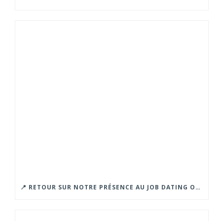
📍 RETOUR SUR NOTRE PRÉSENCE AU JOB DATING ORGANISÉ PAR LA CROIX ROUGE – GRENOBLE.