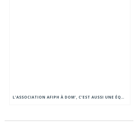
L’ASSOCIATION AFIPH À DOM’, C’EST AUSSI UNE ÉQUIPE PRÉSENTE SUR LES FORUMS ET SALONS