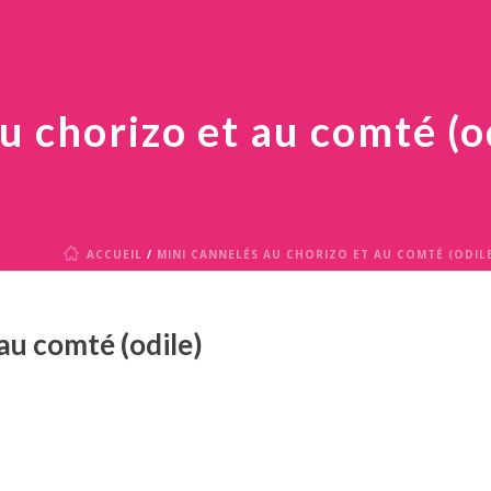
u chorizo et au comté (o
ACCUEIL
/
MINI CANNELÉS AU CHORIZO ET AU COMTÉ (ODIL
au comté (odile)
)