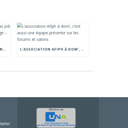
📍 RETOUR SUR NOTRE PRÉSENCE AU JOB DATING ORGANISÉ PAR LA CROIX ROUGE – GRENOBLE.
L’ASSOCIATION AFIPH À DOM’, C’EST AUSSI UNE ÉQUIPE PRÉSENTE SUR LES FORUMS ET SALONS
Martin