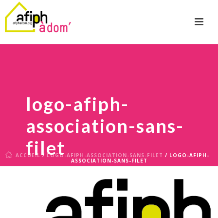
logo-afiph-
association-sans-
filet
ACCUEIL
/
LOGO-AFIPH-ASSOCIATION-SANS-FILET
/ LOGO-AFIPH-
ASSOCIATION-SANS-FILET