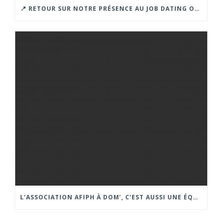
📍 RETOUR SUR NOTRE PRÉSENCE AU JOB DATING ORGANISÉ PAR LA CROIX ROUGE – GRENOBLE.
L’ASSOCIATION AFIPH À DOM’, C’EST AUSSI UNE ÉQUIPE PRÉSENTE SUR LES FORUMS ET SALONS