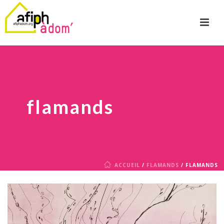
flamands
ACCUEIL
/
FLAMANDS
/ FLAMANDS