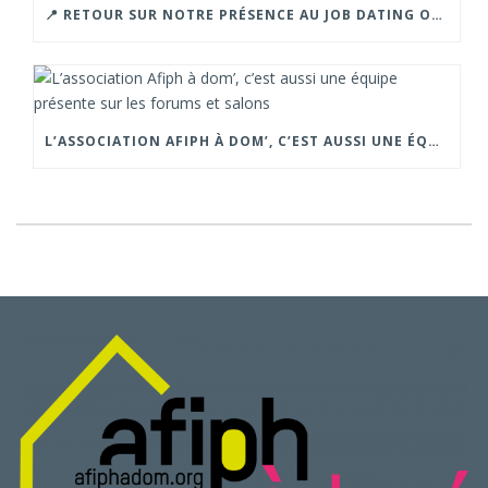
📍 RETOUR SUR NOTRE PRÉSENCE AU JOB DATING ORGANISÉ PAR LA CROIX ROUGE – GRENOBLE.
L’ASSOCIATION AFIPH À DOM’, C’EST AUSSI UNE ÉQUIPE PRÉSENTE SUR LES FORUMS ET SALONS