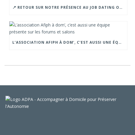
📍 RETOUR SUR NOTRE PRÉSENCE AU JOB DATING ORGANISÉ PAR LA CROIX ROUGE – GRENOBLE.
L’ASSOCIATION AFIPH À DOM’, C’EST AUSSI UNE ÉQUIPE PRÉSENTE SUR LES FORUMS ET SALONS