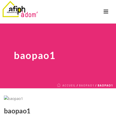
baopao1
ACCUEIL
/
BAOPAO1
/ BAOPAO1
baopao1