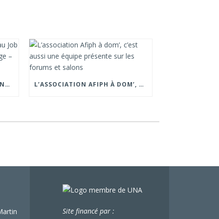
📍 RETOUR SUR NOTRE PRÉSENCE AU JOB DATING ORGANISÉ PAR LA CROIX ROUGE – GRENOBLE.
L’ASSOCIATION AFIPH À DOM’, C’EST AUSSI UNE ÉQUIPE PRÉSENTE SUR LES FORUMS ET SALONS
Site financé par :
Martin