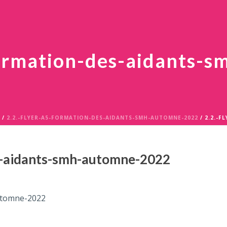
formation-des-aidants-
/
2.2.-FLYER-A5-FORMATION-DES-AIDANTS-SMH-AUTOMNE-2022
/ 2.2.-
es-aidants-smh-automne-2022
automne-2022