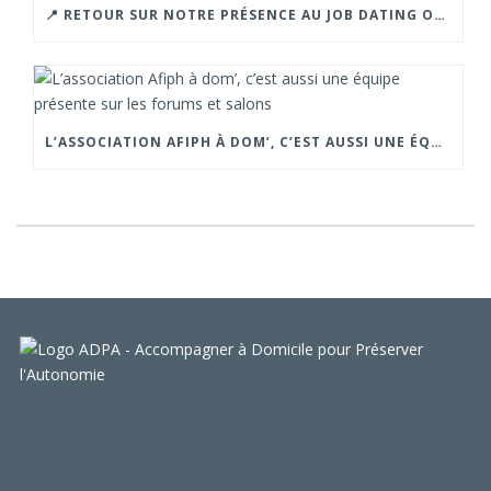
📍 RETOUR SUR NOTRE PRÉSENCE AU JOB DATING ORGANISÉ PAR LA CROIX ROUGE – GRENOBLE.
L’ASSOCIATION AFIPH À DOM’, C’EST AUSSI UNE ÉQUIPE PRÉSENTE SUR LES FORUMS ET SALONS