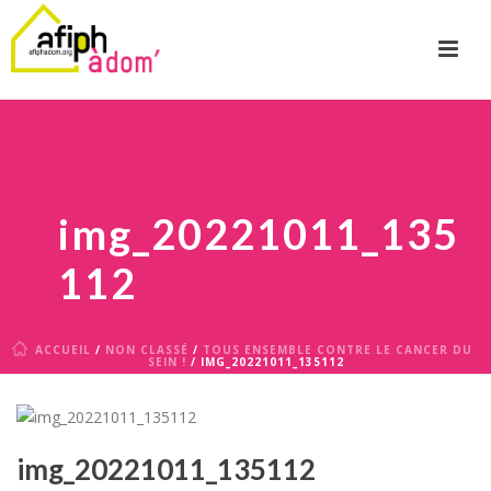
img_20221011_135
112
ACCUEIL
/
NON CLASSÉ
/
TOUS ENSEMBLE CONTRE LE CANCER DU
SEIN !
/ IMG_20221011_135112
img_20221011_135112