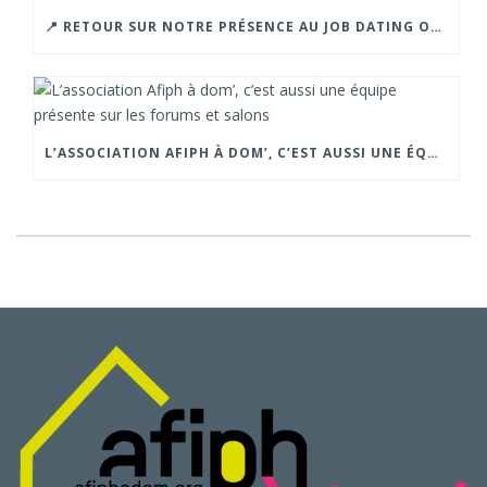
📍 RETOUR SUR NOTRE PRÉSENCE AU JOB DATING ORGANISÉ PAR LA CROIX ROUGE – GRENOBLE.
L’ASSOCIATION AFIPH À DOM’, C’EST AUSSI UNE ÉQUIPE PRÉSENTE SUR LES FORUMS ET SALONS