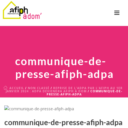
communique-de-
presse-afiph-adpa
ACCUEIL
/
NON CLASSÉ
/
REPRISE DE L'ADPA PAR L'AFIPH AU 1ER
JANVIER 2024 : ADPA DEVIENDRA AFIPH À DOM
/ COMMUNIQUE-DE-
PRESSE-AFIPH-ADPA
communique-de-presse-afiph-adpa