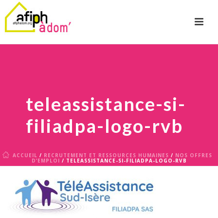
teleassistance-si-
filiadpa-logo-rvb
ACCUEIL
/
RECRUTEMENT ET RESSOURCES HUMAINES
/
NOS OFFRES
D’EMPLOI
/ TELEASSISTANCE-SI-FILIADPA-LOGO-RVB