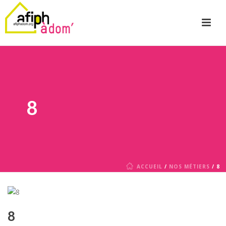
8
ACCUEIL
/
NOS MÉTIERS
/ 8
8