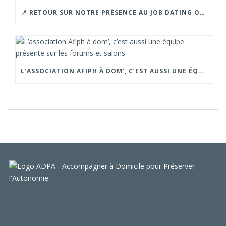
📍 RETOUR SUR NOTRE PRÉSENCE AU JOB DATING ORGANISÉ PAR LA CROIX ROUGE – GRENOBLE.
L’ASSOCIATION AFIPH À DOM’, C’EST AUSSI UNE ÉQUIPE PRÉSENTE SUR LES FORUMS ET SALONS