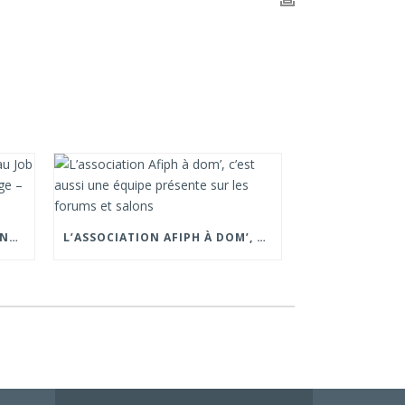
📍 RETOUR SUR NOTRE PRÉSENCE AU JOB DATING ORGANISÉ PAR LA CROIX ROUGE – GRENOBLE.
L’ASSOCIATION AFIPH À DOM’, C’EST AUSSI UNE ÉQUIPE PRÉSENTE SUR LES FORUMS ET SALONS