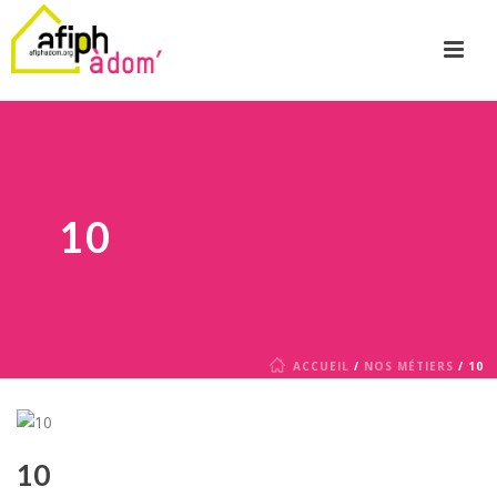
10
ACCUEIL
/
NOS MÉTIERS
/ 10
10