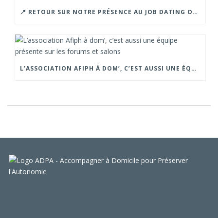
📍 RETOUR SUR NOTRE PRÉSENCE AU JOB DATING ORGANISÉ PAR LA CROIX ROUGE – GRENOBLE.
L’ASSOCIATION AFIPH À DOM’, C’EST AUSSI UNE ÉQUIPE PRÉSENTE SUR LES FORUMS ET SALONS