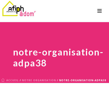
notre-organisation-
adpa38
ACCUEIL
/
NOTRE ORGANISATION
/ NOTRE-ORGANISATION-ADPA38