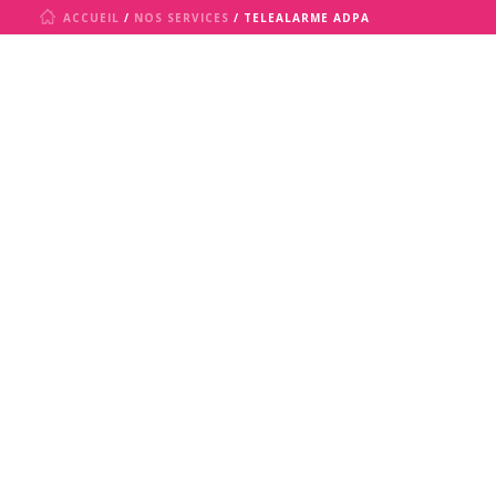
ACCUEIL
/
NOS SERVICES
/ TELEALARME ADPA