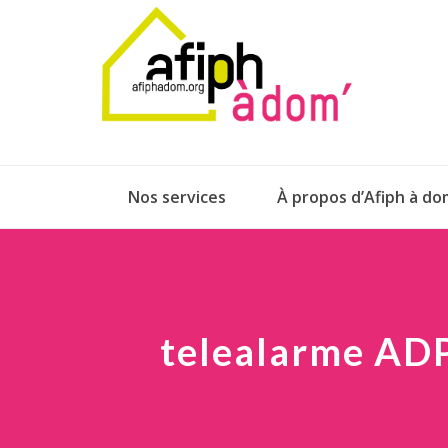
Nos services
À propos d’Afiph à do
telealarme AD