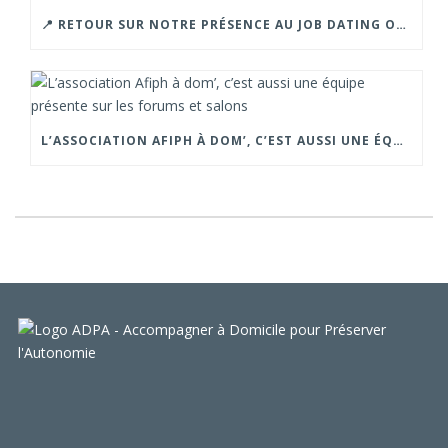
📍 RETOUR SUR NOTRE PRÉSENCE AU JOB DATING ORGANISÉ PAR LA CROIX ROUGE – GRENOBLE.
L’ASSOCIATION AFIPH À DOM’, C’EST AUSSI UNE ÉQUIPE PRÉSENTE SUR LES FORUMS ET SALONS