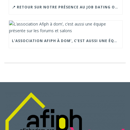
📍 RETOUR SUR NOTRE PRÉSENCE AU JOB DATING ORGANISÉ PAR LA CROIX ROUGE – GRENOBLE.
L’ASSOCIATION AFIPH À DOM’, C’EST AUSSI UNE ÉQUIPE PRÉSENTE SUR LES FORUMS ET SALONS