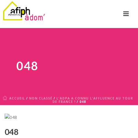
048
ACCUEIL
/
NON CLASSÉ
/
L'ADPA A CONNU L'AFFLUENCE AU TOUR
DE FRANCE !
/ 048
048