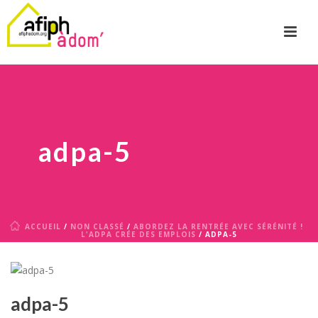
adpa-5
ACCUEIL
/
NON CLASSÉ
/
ABORDEZ LA RENTRÉE AVEC SÉRÉNITÉ !
L'ADPA CRÉE DES EMPLOIS
/ ADPA-5
adpa-5