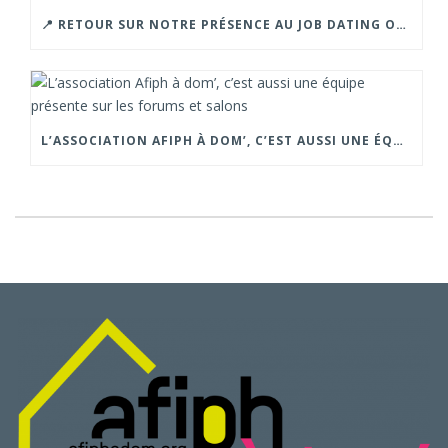
📍 RETOUR SUR NOTRE PRÉSENCE AU JOB DATING ORGANISÉ PAR LA CROIX ROUGE – GRENOBLE.
L’ASSOCIATION AFIPH À DOM’, C’EST AUSSI UNE ÉQUIPE PRÉSENTE SUR LES FORUMS ET SALONS